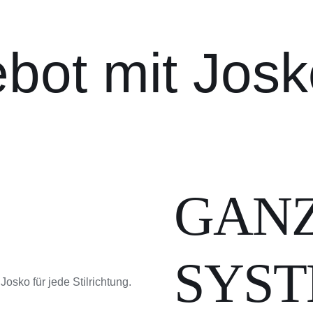
bot mit Josk
GANZ
SYST
osko für jede Stilrichtung.