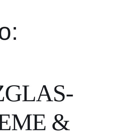
o:
GLAS-
EME &