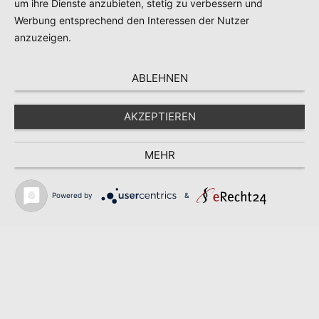
um ihre Dienste anzubieten, stetig zu verbessern und
Werbung entsprechend den Interessen der Nutzer
anzuzeigen.
ABLEHNEN
AKZEPTIEREN
© Copyright 2020 -
2026 | All Rights Reserved
MEHR
Facebook
Pinterest
Powered by
&